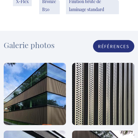
X-Flex
Bronze
Finition brute de
B50
laminage standard
Galerie photos
RÉFÉRENCES