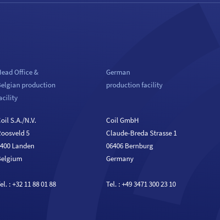
ead Office &
German
Belgian production
production facility
acility
oil S.A./N.V.
Coil GmbH
Roosveld 5
Claude-Breda Strasse 1
3400 Landen
06406 Bernburg
Belgium
Germany
el. :
+32 11 88 01 88
Tel. :
+49 3471 300 23 10