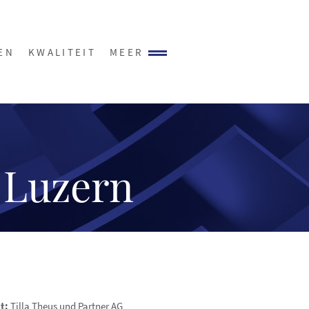
EN
KWALITEIT
MEER
 Luzern
t:
Tilla Theus und Partner AG