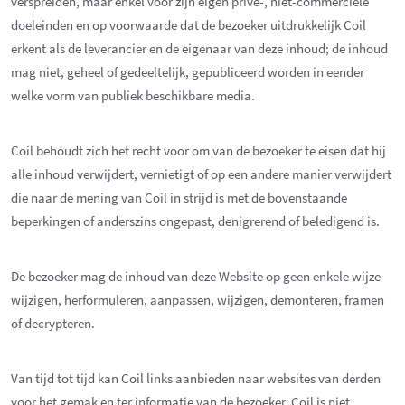
verspreiden, maar enkel voor zijn eigen privé-, niet-commerciële
doeleinden en op voorwaarde dat de bezoeker uitdrukkelijk Coil
erkent als de leverancier en de eigenaar van deze inhoud; de inhoud
mag niet, geheel of gedeeltelijk, gepubliceerd worden in eender
welke vorm van publiek beschikbare media.
Coil behoudt zich het recht voor om van de bezoeker te eisen dat hij
alle inhoud verwijdert, vernietigt of op een andere manier verwijdert
die naar de mening van Coil in strijd is met de bovenstaande
beperkingen of anderszins ongepast, denigrerend of beledigend is.
De bezoeker mag de inhoud van deze Website op geen enkele wijze
wijzigen, herformuleren, aanpassen, wijzigen, demonteren, framen
of decrypteren.
Van tijd tot tijd kan Coil links aanbieden naar websites van derden
voor het gemak en ter informatie van de bezoeker. Coil is niet