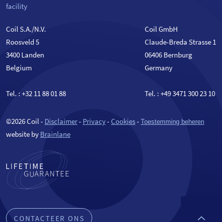
facility
Coil S.A./N.V.
Coil GmbH
Roosveld 5
Claude-Breda Strasse 1
3400 Landen
06406 Bernburg
Belgium
Germany
Tel. :
+32 11 88 01 88
Tel. :
+49 3471 300 23 10
©2026 Coil -
Disclaimer
-
Privacy
-
Cookies
-
Toestemming beheren
website by
Brainlane
CONTACTEER ONS