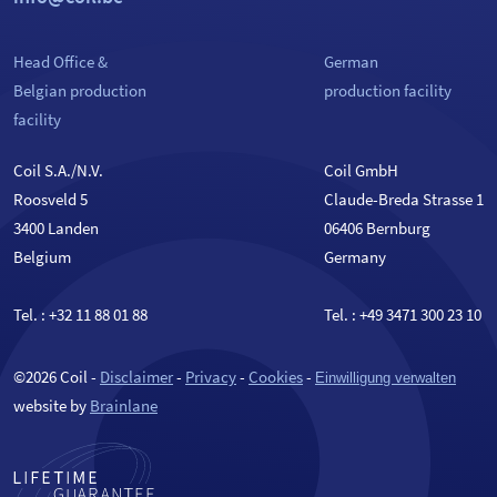
Head Office &
German
Belgian production
production facility
facility
Coil S.A./N.V.
Coil GmbH
Roosveld 5
Claude-Breda Strasse 1
3400 Landen
06406 Bernburg
Belgium
Germany
Tel. :
+32 11 88 01 88
Tel. :
+49 3471 300 23 10
©2026 Coil -
Disclaimer
-
Privacy
-
Cookies
-
Einwilligung verwalten
website by
Brainlane