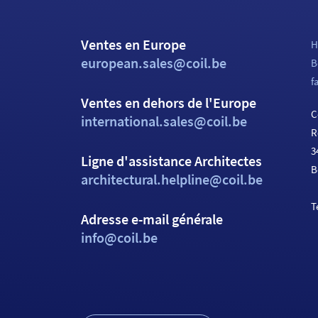
Ventes en Europe
H
european.sales@coil.be
B
f
Ventes en dehors de l'Europe
C
international.sales@coil.be
R
3
Ligne d'assistance Architectes
B
architectural.helpline@coil.be
T
Adresse e-mail générale
info@coil.be