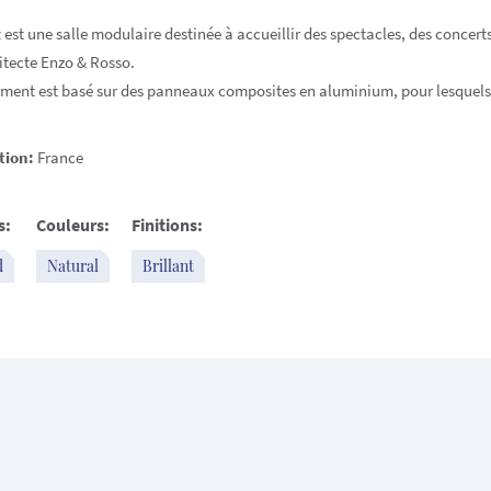
 est une salle modulaire destinée à accueillir des spectacles, des concerts
hitecte Enzo & Rosso.
ement est basé sur des panneaux composites en aluminium, pour lesquels 
tion:
France
s:
Couleurs:
Finitions:
d
Natural
Brillant