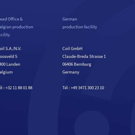
ead Office &
German
elgian production
production facility
acility
oil S.A./N.V.
Coil GmbH
oosveld 5
Claude-Breda Strasse 1
400 Landen
06406 Bernburg
elgium
Germany
él :
+32 11 88 01 88
Tél :
+49 3471 300 23 10