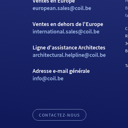
Ventes en Europe
H
european.sales@coil.be
B
f
Ventes en dehors de l'Europe
C
international.sales@coil.be
R
3
Ligne d'assistance Architectes
B
architectural.helpline@coil.be
T
Adresse e-mail générale
info@coil.be
CONTACTEZ-NOUS