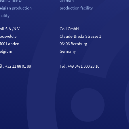
ead Office &
German
elgian production
production facility
acility
oil S.A./N.V.
Coil GmbH
oosveld 5
Claude-Breda Strasse 1
400 Landen
06406 Bernburg
elgium
Germany
él :
+32 11 88 01 88
Tél :
+49 3471 300 23 10