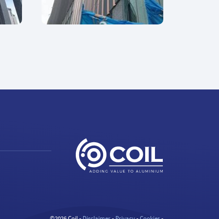
©2026 Coil -
Disclaimer
-
Privacy
-
Cookies
-