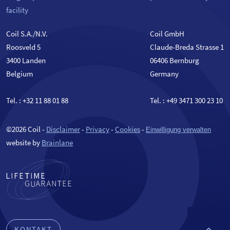
facility
Coil S.A./N.V.
Coil GmbH
Roosveld 5
Claude-Breda Strasse 1
3400 Landen
06406 Bernburg
Belgium
Germany
Tel. :
+32 11 88 01 88
Tel. :
+49 3471 300 23 10
©2026 Coil -
Disclaimer
-
Privacy
-
Cookies
-
Einwilligung verwalten
website by
Brainlane
KONTAKT