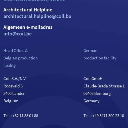
Architectural Helpline
architectural.helpline@coil.be
Algemeen e-mailadres
info@coil.be
Head Office &
German
Belgian production
production facility
facility
Coil S.A./N.V.
Coil GmbH
Roosveld 5
Claude-Breda Strasse 1
3400 Landen
06406 Bernburg
Belgium
Germany
Tel. :
+32 11 88 01 88
Tel. :
+49 3471 300 23 10