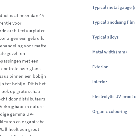
Typical metal gauge 
oduct is al meer dan 45
Typical anodising film
erentie voor
rde architectuurplaten
Typical alloys
oor algemeen gebruik.
behandeling voor matte
Metal width (mm)
ale gevel- en
oepassingen met een
Exterior
 controle over glans-
eaus binnen een bobijn
Interior
n tot bobijn. Dit is het
 ook op grote schaal
Electrolytic UV-proof 
cht door distributeurs
Verkrijgbaar in naturel
Organic colouring
ledige gamma UV-
kleuren en organische
Wall heeft een groot