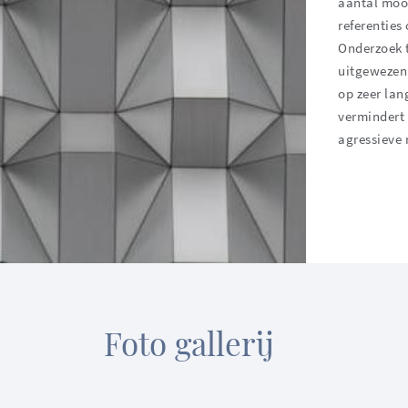
aantal mooi
referenties
Onderzoek t
uitgewezen
op zeer lan
vermindert -
agressieve 
Foto gallerij