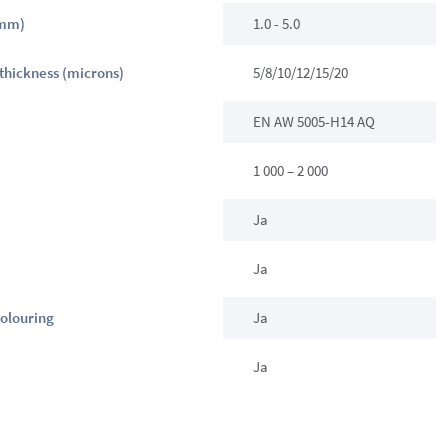
(mm)
1.0 - 5.0
 thickness (microns)
5/8/10/12/15/20
EN AW 5005-H14 AQ
1 000 – 2 000
Ja
Ja
colouring
Ja
Ja