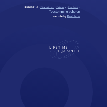
©2026 Coil -
Disclaimer
-
Privacy
-
Cookies
-
Toestemming beheren
website by
Brainlane