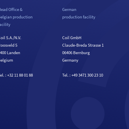
ead Office &
German
Belgian production
production facility
acility
oil S.A./N.V.
Coil GmbH
Roosveld 5
Claude-Breda Strasse 1
3400 Landen
06406 Bernburg
Belgium
Germany
el. :
+32 11 88 01 88
Tel. :
+49 3471 300 23 10