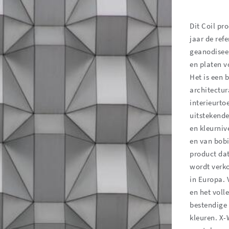
Dit Coil pr
jaar de ref
geanodisee
en platen v
Het is een 
architectur
interieurt
uitstekende
en kleurniv
en van bobij
product dat
wordt verko
in Europa. 
en het vol
bestendige 
kleuren. X-