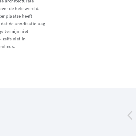
e architecturale
 over de hele wereld.
er plaatse heeft
 dat de anodisatielaag
ge termijn niet
 zelfs niet in
milieus.