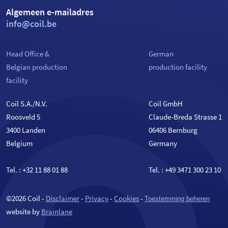
Algemeen e-mailadres
info@coil.be
Head Office &
German
Belgian production
production facility
facility
Coil S.A./N.V.
Coil GmbH
Roosveld 5
Claude-Breda Strasse 1
3400 Landen
06406 Bernburg
Belgium
Germany
Tel. :
+32 11 88 01 88
Tel. :
+49 3471 300 23 10
©2026 Coil -
Disclaimer
-
Privacy
-
Cookies
-
Toestemming beheren
website by
Brainlane