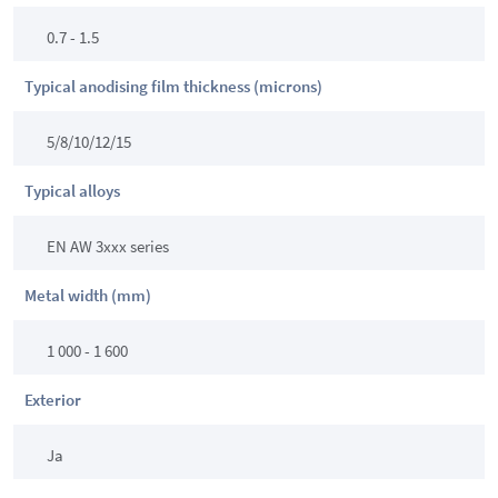
0.7 - 1.5
Typical anodising film thickness (microns)
5/8/10/12/15
Typical alloys
EN AW 3xxx series
Metal width (mm)
1 000 - 1 600
Exterior
Ja