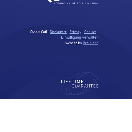
©2026 Coil -
Disclaimer
-
Privacy
-
Cookies
-
Einwilligung verwalten
website by
Brainlane