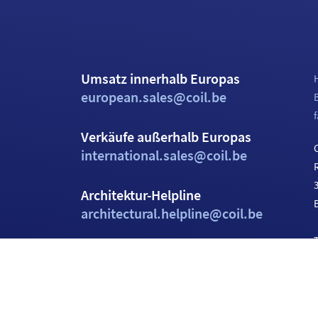
Umsatz innerhalb Europas
european.sales@coil.be
f
Verkäufe außerhalb Europas
C
international.sales@coil.be
Architektur-Helpline
architectural.helpline@coil.be
T
Allgemeine E-Mail
info@coil.be