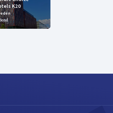
tels K20
weden
Bond