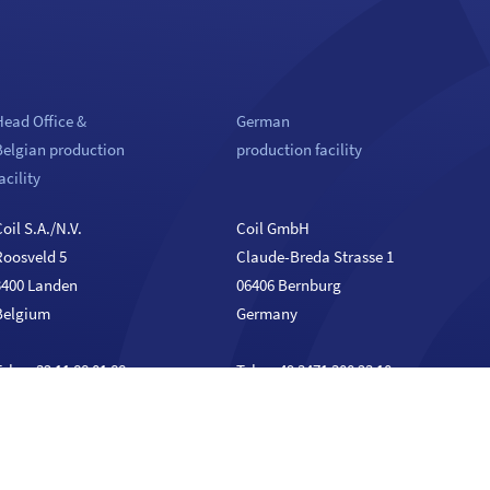
Head Office &
German
Belgian production
production facility
acility
oil S.A./N.V.
Coil GmbH
Roosveld 5
Claude-Breda Strasse 1
3400 Landen
06406 Bernburg
Belgium
Germany
el. :
+32 11 88 01 88
Tel. :
+49 3471 300 23 10