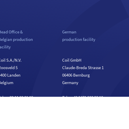
Head Office &
German
Belgian production
production facility
acility
oil S.A./N.V.
Coil GmbH
Roosveld 5
Claude-Breda Strasse 1
3400 Landen
06406 Bernburg
Belgium
Germany
el. :
+32 11 88 01 88
Tel. :
+49 3471 300 23 10