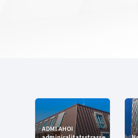
ADMI AHOI
adminiralitatsstrasse
No