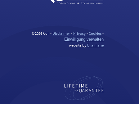
©2026 Coil -
Disclaimer
-
Privacy
-
Cookies
-
Einwilligung verwalten
website by
Brainlane