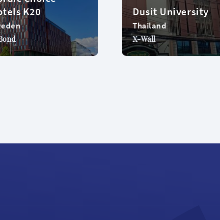
tels K20
Dusit University
weden
Thailand
Bond
X-Wall