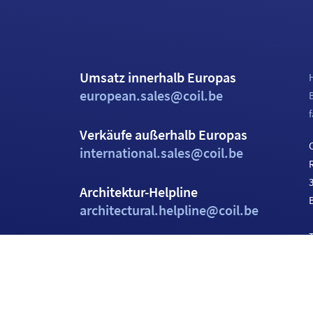
Umsatz innerhalb Europas
european.sales@coil.be
f
Verkäufe außerhalb Europas
C
international.sales@coil.be
Architektur-Helpline
architectural.helpline@coil.be
T
Allgemeine E-Mail
info@coil.be