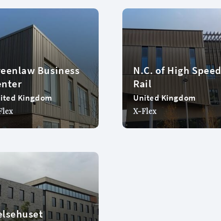
reenlaw Business
N.C. of High Spee
enter
Rail
ited Kingdom
United Kingdom
Flex
X-Flex
elsehuset