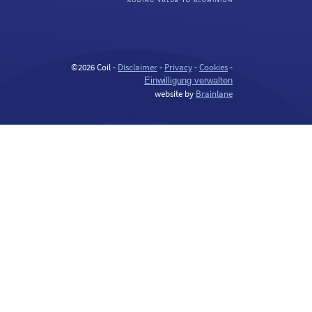
©2026 Coil -
Disclaimer
-
Privacy
-
Cookies
-
Einwilligung verwalten
website by
Brainlane