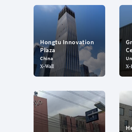
Hongtu Innovation
G
Plaza
C
China
Un
X-Wall
X-
H