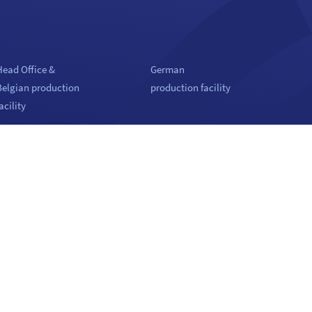
Head Office &
German
Belgian production
production facility
acility
oil S.A./N.V.
Coil GmbH
Roosveld 5
Claude-Breda Strasse 1
3400 Landen
06406 Bernburg
Belgium
Germany
el. :
+32 11 88 01 88
Tel. :
+49 3471 300 23 10