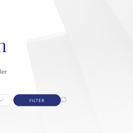
n
ler
FILTER