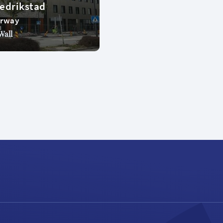
edrikstad
rway
Wall