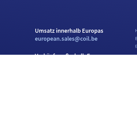
Umsatz innerhalb Europas
european.sales@coil.be
f
Verkäufe außerhalb Europas
C
international.sales@coil.be
Architektur-Helpline
architectural.helpline@coil.be
T
Allgemeine E-Mail
info@coil.be